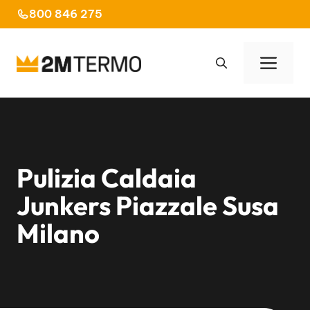
Vai
800 846 275
al
contenuto
Men
Pulizia Caldaia
Junkers Piazzale Susa
Milano