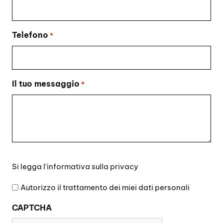
Telefono
*
Il tuo messaggio
*
Si
Si legga l'
informativa sulla privacy
legga
l'informativa
Autorizzo il trattamento dei miei dati personali
sulla
CAPTCHA
privacy
*