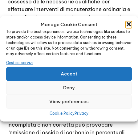
possesso delle necessarie qualifiche per
effettuare interventi di manutenzione ordinaria e
straordinaria e riparazioni complesse, sia nel
contesto delle norme legislative, sia per
Manage Cookie Consent
To provide the best experiences, we use technologies like cookies to
risolvere problemi di funzionamento, guasti e
store and/or access device information. Consenting to these
anomalie.
technologies will allow us to process data such as browsing behavior
In caso di blocchi della caldaia e problemi di
or unique IDs on this site. Not consenting or withdrawing consent,
may adversely affect certain features and functions.
funzionamento, si raccomanda di evitare
assolutamente qualsiasi intervento fai da te e di
Gestisci servizi
rivolgersi immediatamente ad un tecnico
Accept
esperto: la presenza di un bruciatore a gas e di
un processo di combustione rendono necessario
Deny
l’intervento di un esperto, per evitare rischi
anche di grave entità per la salute delle persone
View preferences
e dell’ambiente naturale.
Cookie Policy
Privacy
Occorre tenere presente che una combustione
incompleta o non corretta può provocare
l’emissione di ossido di carbonio in percentuali