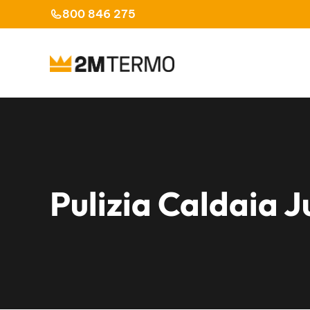
Vai
800 846 275
al
contenuto
Pulizia Caldaia J