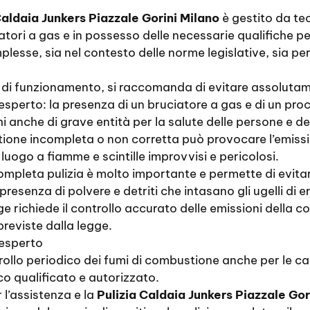
Caldaia Junkers Piazzale Gorini Milano
è gestito da tecn
tori a gas e in possesso delle necessarie qualifiche pe
mplesse, sia nel contesto delle norme legislative, sia p
i di funzionamento, si raccomanda di evitare assolutame
esperto: la presenza di un bruciatore a gas e di un p
chi anche di grave entità per la salute delle persone e d
one incompleta o non corretta può provocare l’emissio
luogo a fiamme e scintille improvvisi e pericolosi.
pleta pulizia è molto importante e permette di evitare q
resenza di polvere e detriti che intasano gli ugelli di
ge richiede il controllo accurato delle emissioni della co
previste dalla legge.
 esperto
ollo periodico dei fumi di combustione anche per le cal
o qualificato e autorizzato.
 l’assistenza e la
Pulizia Caldaia Junkers Piazzale Gor