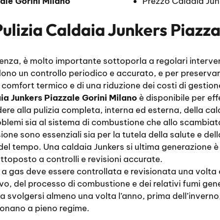
ale Gorini Milano
Prezzo Caldaia Jun
Pulizia Caldaia Junkers Piazza
enza, è molto importante sottoporla a regolari intervent
dono un controllo periodico e accurato, e per preserva
e comfort termico e di una riduzione dei costi di gestion
ia Junkers Piazzale Gorini Milano
è disponibile per eff
dere alla pulizia completa, interna ed esterna, della ca
lemi sia al sistema di combustione che allo scambiato
sione sono essenziali sia per la tutela della salute e de
del tempo. Una caldaia Junkers si ultima generazione è 
ttoposto a controlli e revisioni accurate.
a gas deve essere controllata e revisionata una volta og
vo, del processo di combustione e dei relativi fumi gener
a svolgersi almeno una volta l’anno, prima dell’inverno,
ionano a pieno regime.