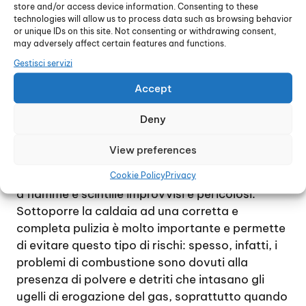
assolutamente qualsiasi intervento fai da te e di
store and/or access device information. Consenting to these
technologies will allow us to process data such as browsing behavior
rivolgersi immediatamente ad un tecnico
or unique IDs on this site. Not consenting or withdrawing consent,
esperto: la presenza di un bruciatore a gas e di
may adversely affect certain features and functions.
un processo di combustione rendono necessario
Gestisci servizi
l’intervento di un esperto, per evitare rischi
Accept
anche di grave entità per la salute delle persone
e dell’ambiente naturale.
Deny
Occorre tenere presente che una combustione
incompleta o non corretta può provocare
View preferences
l’emissione di ossido di carbonio in percentuali
tali da diventare tossico, e potrebbe dare luogo
Cookie Policy
Privacy
a fiamme e scintille improvvisi e pericolosi.
Sottoporre la caldaia ad una corretta e
completa pulizia è molto importante e permette
di evitare questo tipo di rischi: spesso, infatti, i
problemi di combustione sono dovuti alla
presenza di polvere e detriti che intasano gli
ugelli di erogazione del gas, soprattutto quando