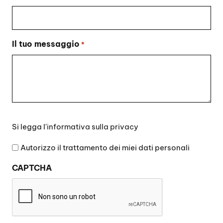
Il tuo messaggio
*
Si
Si legga l'
informativa sulla privacy
legga
l'informativa
Autorizzo il trattamento dei miei dati personali
sulla
CAPTCHA
privacy
*