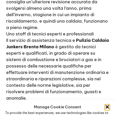
consiglia un’ulteriore revisione accurata da
svolgersi almeno una volta l’anno, prima
dell’inverno, stagione in cui un impianto di
riscaldamento, e quindi una caldaia, funzionano
a pieno regime.
Uno staff di tecnici esperti e professionali
Il servizio di assistenza tecnica e
Pulizia Caldaia
Junkers Brenta Milano
è gestito da tecnici
esperti e qualificati, in grado di operare su
sistemi di combustione e bruciatori a gas e in
possesso delle necessarie qualifiche per
effettuare interventi di manutenzione ordinaria e
straordinaria e riparazioni complesse, sia nel
contesto delle norme legislative, sia per
risolvere problemi di funzionamento, guasti e
anomalie.
In caso di blocchi della caldaia e problemi di
Manage Cookie Consent
funzionamento, si raccomanda di evitare
To provide the best experiences, we use technologies like cookies to