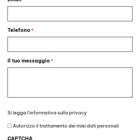
Telefono
*
Il tuo messaggio
*
Si
Si legga l'
informativa sulla privacy
legga
l'informativa
Autorizzo il trattamento dei miei dati personali
sulla
CAPTCHA
privacy