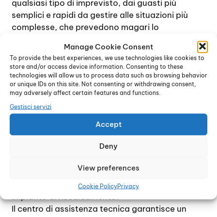
qualsiasi tipo di imprevisto, dai guasti più
semplici e rapidi da gestire alle situazioni più
complesse, che prevedono magari lo
smontaggio completo della caldaia e la
Manage Cookie Consent
sostituzione di una o più parti interne.
To provide the best experiences, we use technologies like cookies to
Contattando il centro di assistenza tecnica, è
store and/or access device information. Consenting to these
possibile ricevere immediatamente una
technologies will allow us to process data such as browsing behavior
or unique IDs on this site. Not consenting or withdrawing consent,
consulenza specifica e accordarsi per un
may adversely affect certain features and functions.
sopralluogo, al fine di verificare l’entità e la
Gestisci servizi
natura del guasto. In genere, se possibile, il
problema viene gestito entro poche ore dalla
Accept
chiamata.
Deny
L’intento è quello di raggiungere la totale
soddisfazione di ogni cliente e di ripristinare nel
View preferences
più breve tempo possibile il perfetto
funzionamento della caldaia e del relativo
Cookie Policy
Privacy
impianto di riscaldamento.
Il centro di assistenza tecnica garantisce un