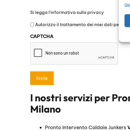
Ges
Si
Si legga l'
informativa sulla privacy
legga
l'informativa
Autorizzo il trattamento dei miei dati persona
sulla
CAPTCHA
privacy
*
I nostri servizi per
Pro
Milano
Pronto Intervento Caldaie Junkers
V