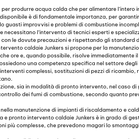
ia per produrre acqua calda che per alimentare l’intero 
 disponibile è di fondamentale importanza, per garantir
ndo guasti improvvisi e problemi di combustione incomp
necessitano l’intervento di tecnici esperti e specializz
con le dovute precauzioni e rispettando gli standard di
intervento caldaie Junkers si propone per la manutenzion
che ore e, quando possibile, risolve immediatamente i
 possiedono una competenza specifica nel settore degli 
erventi complessi, sostituzioni di pezzi di ricambio, revi
tano.
izione, sia in modalità di pronto intervento, nel caso di
l controllo dei fumi di combustione, secondo quanto prev
 nella manutenzione di impianti di riscaldamento e cal
ca e pronto intervento caldaie Junkers è in grado di gest
azioni più complesse, che prevedono magari lo smontagg