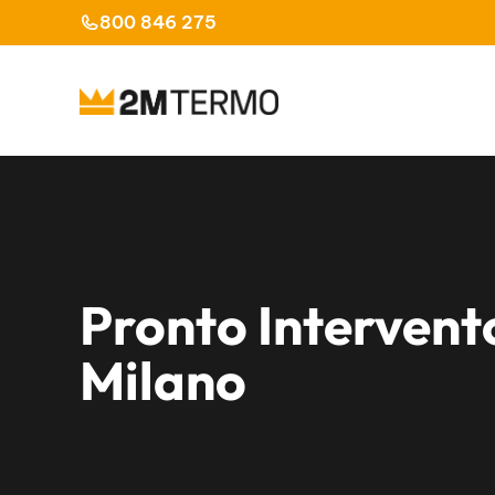
Vai
800 846 275
al
contenuto
Pronto Intervent
Milano