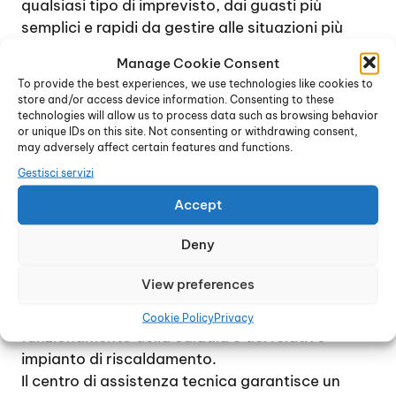
qualsiasi tipo di imprevisto, dai guasti più
semplici e rapidi da gestire alle situazioni più
complesse, che prevedono magari lo
Manage Cookie Consent
smontaggio completo della caldaia e la
To provide the best experiences, we use technologies like cookies to
sostituzione di una o più parti interne.
store and/or access device information. Consenting to these
Contattando il centro di assistenza tecnica, è
technologies will allow us to process data such as browsing behavior
or unique IDs on this site. Not consenting or withdrawing consent,
possibile ricevere immediatamente una
may adversely affect certain features and functions.
consulenza specifica e accordarsi per un
Gestisci servizi
sopralluogo, al fine di verificare l’entità e la
natura del guasto. In genere, se possibile, il
Accept
problema viene gestito entro poche ore dalla
Deny
chiamata.
L’intento è quello di raggiungere la totale
View preferences
soddisfazione di ogni cliente e di ripristinare nel
più breve tempo possibile il perfetto
Cookie Policy
Privacy
funzionamento della caldaia e del relativo
impianto di riscaldamento.
Il centro di assistenza tecnica garantisce un