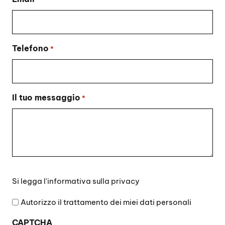
Telefono
*
Il tuo messaggio
*
Si
Si legga l'
informativa sulla privacy
legga
l'informativa
Autorizzo il trattamento dei miei dati personali
sulla
CAPTCHA
privacy