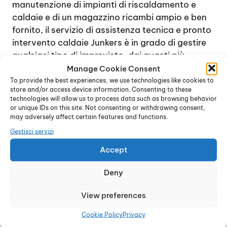
manutenzione di impianti di riscaldamento e
caldaie e di un magazzino ricambi ampio e ben
fornito, il servizio di assistenza tecnica e pronto
intervento caldaie Junkers è in grado di gestire
qualsiasi tipo di imprevisto, dai guasti più
semplici e rapidi da gestire alle situazioni più
Manage Cookie Consent
complesse, che prevedono magari lo
To provide the best experiences, we use technologies like cookies to
store and/or access device information. Consenting to these
smontaggio completo della caldaia e la
technologies will allow us to process data such as browsing behavior
sostituzione di una o più parti interne.
or unique IDs on this site. Not consenting or withdrawing consent,
may adversely affect certain features and functions.
Contattando il centro di assistenza tecnica, è
possibile ricevere immediatamente una
Gestisci servizi
consulenza specifica e accordarsi per un
Accept
sopralluogo, al fine di verificare l’entità e la
natura del guasto. In genere, se possibile, il
Deny
problema viene gestito entro poche ore dalla
chiamata.
View preferences
L’intento è quello di raggiungere la totale
Cookie Policy
Privacy
soddisfazione di ogni cliente e di ripristinare nel