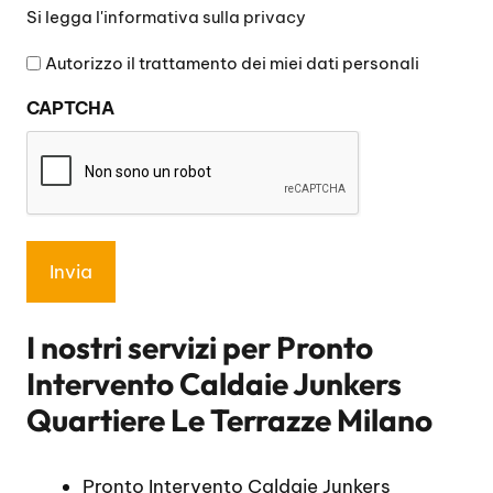
Si
Si legga l'
informativa sulla privacy
legga
l'informativa
Autorizzo il trattamento dei miei dati personali
sulla
CAPTCHA
privacy
*
I nostri servizi per
Pronto
Intervento Caldaie Junkers
Quartiere Le Terrazze Milano
Pronto Intervento Caldaie Junkers