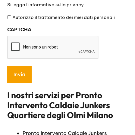
Si
Si legga l'
informativa sulla privacy
legga
l'informativa
Autorizzo il trattamento dei miei dati personali
sulla
CAPTCHA
privacy
*
I nostri servizi per
Pronto
Intervento Caldaie Junkers
Quartiere degli Olmi Milano
Pronto Intervento Caldaie Junkers