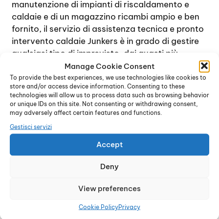
manutenzione di impianti di riscaldamento e
caldaie e di un magazzino ricambi ampio e ben
fornito, il servizio di assistenza tecnica e pronto
intervento caldaie Junkers è in grado di gestire
qualsiasi tipo di imprevisto, dai guasti più
semplici e rapidi da gestire alle situazioni più
Manage Cookie Consent
complesse, che prevedono magari lo
To provide the best experiences, we use technologies like cookies to
store and/or access device information. Consenting to these
smontaggio completo della caldaia e la
technologies will allow us to process data such as browsing behavior
sostituzione di una o più parti interne.
or unique IDs on this site. Not consenting or withdrawing consent,
may adversely affect certain features and functions.
Contattando il centro di assistenza tecnica, è
possibile ricevere immediatamente una
Gestisci servizi
consulenza specifica e accordarsi per un
Accept
sopralluogo, al fine di verificare l’entità e la
natura del guasto. In genere, se possibile, il
Deny
problema viene gestito entro poche ore dalla
chiamata.
View preferences
L’intento è quello di raggiungere la totale
Cookie Policy
Privacy
soddisfazione di ogni cliente e di ripristinare nel