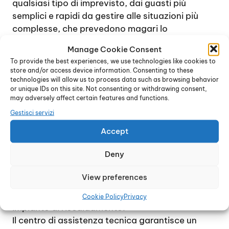
qualsiasi tipo di imprevisto, dai guasti più
semplici e rapidi da gestire alle situazioni più
complesse, che prevedono magari lo
smontaggio completo della caldaia e la
Manage Cookie Consent
sostituzione di una o più parti interne.
To provide the best experiences, we use technologies like cookies to
Contattando il centro di assistenza tecnica, è
store and/or access device information. Consenting to these
possibile ricevere immediatamente una
technologies will allow us to process data such as browsing behavior
or unique IDs on this site. Not consenting or withdrawing consent,
consulenza specifica e accordarsi per un
may adversely affect certain features and functions.
sopralluogo, al fine di verificare l’entità e la
Gestisci servizi
natura del guasto. In genere, se possibile, il
problema viene gestito entro poche ore dalla
Accept
chiamata.
Deny
L’intento è quello di raggiungere la totale
soddisfazione di ogni cliente e di ripristinare nel
View preferences
più breve tempo possibile il perfetto
funzionamento della caldaia e del relativo
Cookie Policy
Privacy
impianto di riscaldamento.
Il centro di assistenza tecnica garantisce un