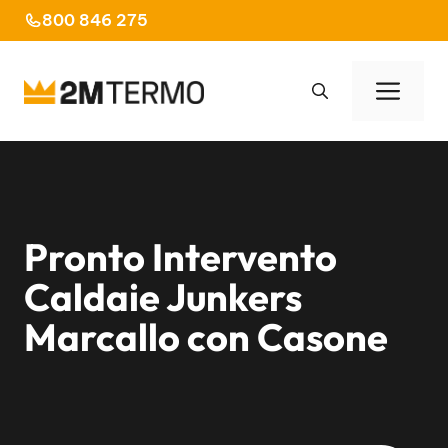
Vai
800 846 275
al
contenuto
Men
Pronto Intervento
Caldaie Junkers
Marcallo con Casone