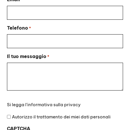
Telefono
*
Il tuo messaggio
*
Si
Si legga l'
informativa sulla privacy
legga
l'informativa
Autorizzo il trattamento dei miei dati personali
sulla
CAPTCHA
privacy