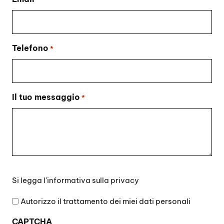
Telefono
*
Il tuo messaggio
*
Si
Si legga l'
informativa sulla privacy
legga
l'informativa
Autorizzo il trattamento dei miei dati personali
sulla
CAPTCHA
privacy