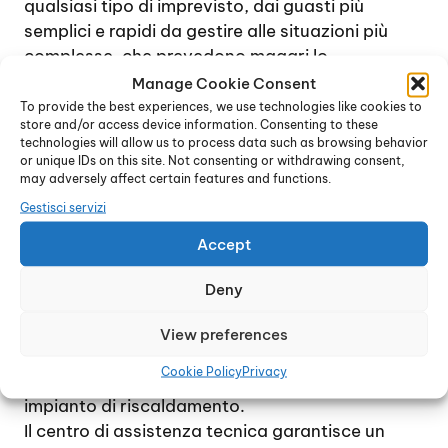
qualsiasi tipo di imprevisto, dai guasti più
semplici e rapidi da gestire alle situazioni più
complesse, che prevedono magari lo
smontaggio completo della caldaia e la
Manage Cookie Consent
sostituzione di una o più parti interne.
To provide the best experiences, we use technologies like cookies to
store and/or access device information. Consenting to these
Contattando il centro di assistenza tecnica, è
technologies will allow us to process data such as browsing behavior
possibile ricevere immediatamente una
or unique IDs on this site. Not consenting or withdrawing consent,
consulenza specifica e accordarsi per un
may adversely affect certain features and functions.
sopralluogo, al fine di verificare l’entità e la
Gestisci servizi
natura del guasto. In genere, se possibile, il
Accept
problema viene gestito entro poche ore dalla
chiamata.
Deny
L’intento è quello di raggiungere la totale
soddisfazione di ogni cliente e di ripristinare nel
View preferences
più breve tempo possibile il perfetto
Cookie Policy
Privacy
funzionamento della caldaia e del relativo
impianto di riscaldamento.
Il centro di assistenza tecnica garantisce un