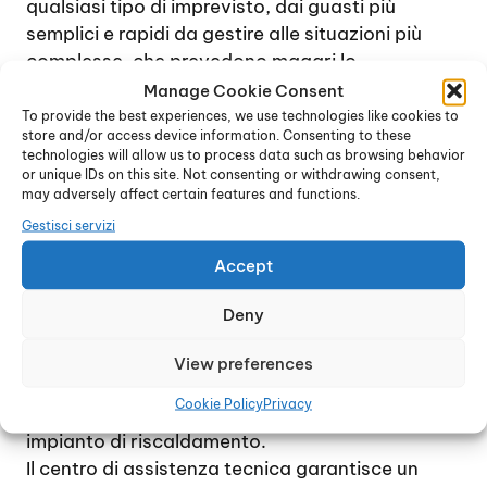
qualsiasi tipo di imprevisto, dai guasti più
semplici e rapidi da gestire alle situazioni più
complesse, che prevedono magari lo
smontaggio completo della caldaia e la
Manage Cookie Consent
sostituzione di una o più parti interne.
To provide the best experiences, we use technologies like cookies to
store and/or access device information. Consenting to these
Contattando il centro di assistenza tecnica, è
technologies will allow us to process data such as browsing behavior
possibile ricevere immediatamente una
or unique IDs on this site. Not consenting or withdrawing consent,
consulenza specifica e accordarsi per un
may adversely affect certain features and functions.
sopralluogo, al fine di verificare l’entità e la
Gestisci servizi
natura del guasto. In genere, se possibile, il
Accept
problema viene gestito entro poche ore dalla
chiamata.
Deny
L’intento è quello di raggiungere la totale
soddisfazione di ogni cliente e di ripristinare nel
View preferences
più breve tempo possibile il perfetto
Cookie Policy
Privacy
funzionamento della caldaia e del relativo
impianto di riscaldamento.
Il centro di assistenza tecnica garantisce un