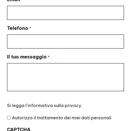
Telefono
*
Il tuo messaggio
*
Si
Si legga l'
informativa sulla privacy
legga
l'informativa
Autorizzo il trattamento dei miei dati personali
sulla
CAPTCHA
privacy