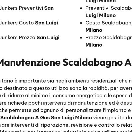
Luigi Milano
unkers Preventivi
San
Preventivi Scalda
Luigi Milano
Junkers Costo
San Luigi
Costo Scaldabagn
Milano
Junkers Prezzo
San Luigi
Prezzo Scaldabagn
Milano
Manutenzione Scaldabagno A 
ario è importante sia negli ambienti residenziali che ne
to destinato a questo utilizzo sono la rapidità, per av
tà di ridurre al minimo il consumo energetico e le spese d
re richiede pochi interventi di manutenzione ed è des
 che permette ad ognuno di personalizzare l’impianto e 
Scaldabagno A Gas San Luigi Milano
viene gestito da 
uare interventi di riparazione, revisione e controllo relat