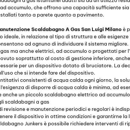
bagni a gas istantanei adatti sia ad un utilizzo reside
i ad accumulo, che offrono una capacità sufficiente sia 
 installati tanto a parete quanto a pavimento.
anutenzione Scaldabagno A Gas San Luigi Milano
è p
 ideale, in relazione al tipo di struttura e alle esigenz
nsentono ad ognuno di individuare il sistema migliore. 
gas ma anche elettrici, ad accumulo o progettati per l’
vuto soprattutto al costo di gestione inferiore, anche s
cessarie per un dispositivo dotato di bruciatore. La de
ll’uso che si intende fare del dispositivo.
itativi consistenti di acqua calda ogni giorno, la soluz
’esigenza di disporre di acqua calda è minima, ad esem
ente anche un piccolo scaldabagno elettrico ad accumulo
gli scaldabagni a gas
 revisione e manutenzione periodici e regolari è indispe
ere il dispositivo in ottime condizioni e garantirne la
ldabagno Junkers è possibile richiedere interventi di r