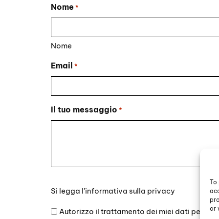
Nome
*
Nome
Email
*
Il tuo messaggio
*
To 
Si
Si legga l'
informativa sulla privacy
acc
legga
pro
l'informativa
or 
Autorizzo il trattamento dei miei dati persona