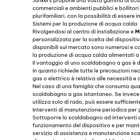
Junkers propone una vasta gamma di scalda
commerciali e ambienti pubblici e bollitor
plurifamiliari, con la possibilità di essere
Sistemi per la produzione di acqua calda
Rivolgendosi al centro di installazione e
M
personalizzata per la scelta del dispositivo
disponibili sul mercato sono numerosi e co
la produzione di acqua calda alimentati a 
Il vantaggio di uno scaldabagno a gas è do
in quanto richiede tutte le precauzioni ne
gas o elettrico è relativa alle necessità e a
Nel caso di una famiglia che consuma quant
scaldabagno a gas istantaneo. Se invece l
utilizza solo di rado, può essere suffici
Interventi di manutenzione periodica per 
Sottoporre lo scaldabagno ad interventi di
funzionamento del dispositivo e per manten
servizio di assistenza e manutenzione sca