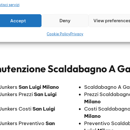
tisci servizi
Accept
Deny
View preference
Cookie Policy
Privacy
utenzione Scaldabagno A Gas
Junkers
San Luigi Milano
Scaldabagno A Ga
unkers Prezzi
San Luigi
Prezzi Scaldabagn
Milano
Junkers Costi
San Luigi
Costi Scaldabagno
Milano
Junkers Preventivo
San
Preventivo Scalda