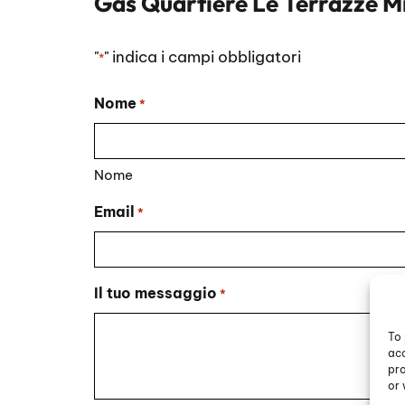
Gas Quartiere Le Terrazze M
"
" indica i campi obbligatori
*
Nome
*
Nome
Email
*
Il tuo messaggio
*
To 
acc
pro
or 