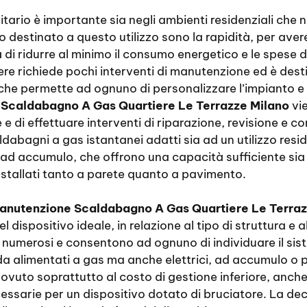
ario è importante sia negli ambienti residenziali che ne
to destinato a questo utilizzo sono la rapidità, per av
tà di ridurre al minimo il consumo energetico e le spese d
re richiede pochi interventi di manutenzione ed è des
 che permette ad ognuno di personalizzare l’impianto e 
Scaldabagno A Gas Quartiere Le Terrazze Milano
vie
 e di effettuare interventi di riparazione, revisione e con
bagni a gas istantanei adatti sia ad un utilizzo reside
i ad accumulo, che offrono una capacità sufficiente sia 
 installati tanto a parete quanto a pavimento.
anutenzione Scaldabagno A Gas Quartiere Le Terraz
dispositivo ideale, in relazione al tipo di struttura e al
numerosi e consentono ad ognuno di individuare il sist
da alimentati a gas ma anche elettrici, ad accumulo o pr
vuto soprattutto al costo di gestione inferiore, anche s
cessarie per un dispositivo dotato di bruciatore. La de