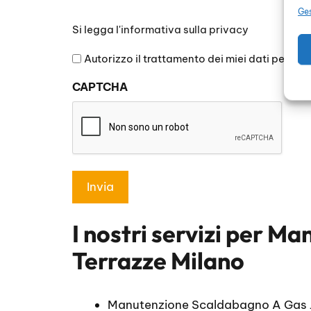
Ges
Si
Si legga l'
informativa sulla privacy
legga
l'informativa
Autorizzo il trattamento dei miei dati persona
sulla
CAPTCHA
privacy
*
I nostri servizi per
Man
Terrazze Milano
Manutenzione Scaldabagno A Gas 