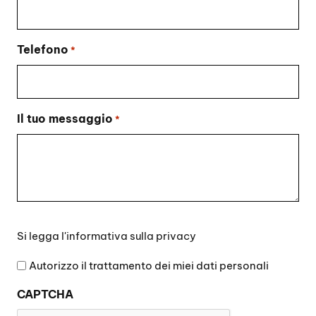
Telefono
*
Il tuo messaggio
*
Si
Si legga l'
informativa sulla privacy
legga
l'informativa
Autorizzo il trattamento dei miei dati personali
sulla
CAPTCHA
privacy
*