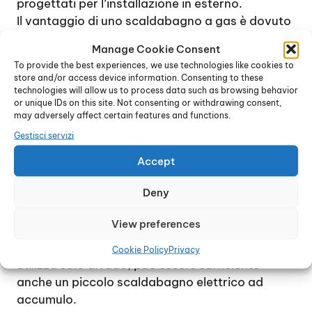
progettati per l’installazione in esterno.
Il vantaggio di uno scaldabagno a gas è dovuto
soprattutto al costo di gestione inferiore, anche
Manage Cookie Consent
se l’installazione in genere è più costosa, in
To provide the best experiences, we use technologies like cookies to
quanto richiede tutte le precauzioni necessarie
store and/or access device information. Consenting to these
per un dispositivo dotato di bruciatore. La
technologies will allow us to process data such as browsing behavior
or unique IDs on this site. Not consenting or withdrawing consent,
decisione di installare uno scaldabagno a gas o
may adversely affect certain features and functions.
elettrico è relativa alle necessità e all’uso che si
Gestisci servizi
intende fare del dispositivo.
Nel caso di una famiglia che consuma
Accept
quantitativi consistenti di acqua calda ogni
Deny
giorno, la soluzione migliore è quella di uno
scaldabagno a gas istantaneo. Se invece
View preferences
l’esigenza di disporre di acqua calda è minima,
ad esempio un piccolo ufficio o una casa che si
Cookie Policy
Privacy
utilizza solo di rado, può essere sufficiente
anche un piccolo scaldabagno elettrico ad
accumulo.