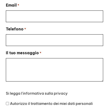
Email
*
Telefono
*
Il tuo messaggio
*
Si
Si legga l'
informativa sulla privacy
legga
l'informativa
Autorizzo il trattamento dei miei dati personali
sulla