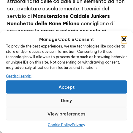
straordinaria delle caldaie è un elemento da non
sottovalutare assolutamente. I tecnici del
servizio di
Manutenzione Caldaie Junkers
Ronchetto delle Rane Milano
consigliano di
sottoporre la propria caldaia non solo ai
controlli previsti dalla legge, ma anche ad una
Manage Cookie Consent
revisione completa annuale, al fine di verificare il
To provide the best experiences, we use technologies like cookies to
store and/or access device information. Consenting to these
corretto funzionamento del dispositivo e di
technologies will allow us to process data such as browsing behavior
provvedere, se necessario, alla sostituzione dei
or unique IDs on this site. Not consenting or withdrawing consent,
pezzi di ricambio usurati.
may adversely affect certain features and functions.
Per quanto riguarda la manutenzione
Gestisci servizi
obbligatoria delle caldaie, normalmente sui
Accept
dispositivi domestici viene effettuata ogni due
anni, e consiste in un controllo generale delle
Deny
condizioni della caldaia oltre alla verifica dei
residui di combustione e al rilascio del bollino
View preferences
blu.
Cookie Policy
Privacy
Tuttavia, trattandosi di norme soggette a