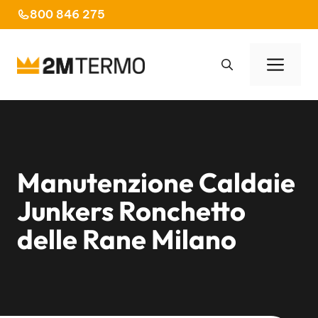
Vai
800 846 275
al
contenuto
Men
Manutenzione Caldaie
Junkers Ronchetto
delle Rane Milano