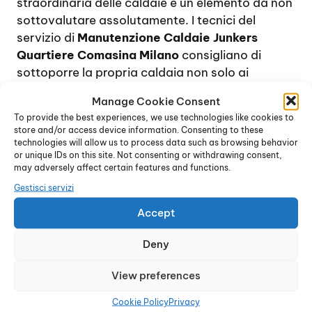
straordinaria delle caldaie è un elemento da non
sottovalutare assolutamente. I tecnici del
servizio di
Manutenzione Caldaie Junkers
Quartiere Comasina Milano
consigliano di
sottoporre la propria caldaia non solo ai
controlli previsti dalla legge, ma anche ad una
Manage Cookie Consent
revisione completa annuale, al fine di verificare il
To provide the best experiences, we use technologies like cookies to
corretto funzionamento del dispositivo e di
store and/or access device information. Consenting to these
provvedere, se necessario, alla sostituzione dei
technologies will allow us to process data such as browsing behavior
or unique IDs on this site. Not consenting or withdrawing consent,
pezzi di ricambio usurati.
may adversely affect certain features and functions.
Per quanto riguarda la manutenzione
Gestisci servizi
obbligatoria delle caldaie, normalmente sui
dispositivi domestici viene effettuata ogni due
Accept
anni, e consiste in un controllo generale delle
Deny
condizioni della caldaia oltre alla verifica dei
residui di combustione e al rilascio del bollino
View preferences
blu.
Tuttavia, trattandosi di norme soggette a
Cookie Policy
Privacy