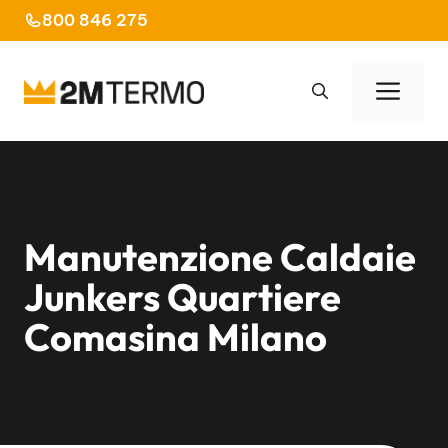
Vai
800 846 275
al
contenuto
Men
Manutenzione Caldaie
Junkers Quartiere
Comasina Milano