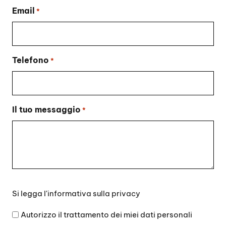
Email
*
Telefono
*
Il tuo messaggio
*
Si
Si legga l'
informativa sulla privacy
legga
l'informativa
Autorizzo il trattamento dei miei dati personali
sulla