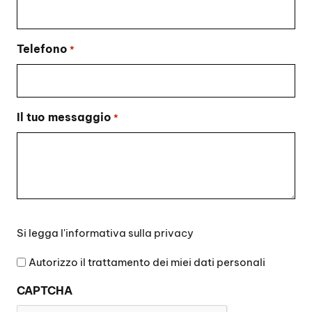
Telefono
*
Il tuo messaggio
*
Si
Si legga l'
informativa sulla privacy
legga
l'informativa
Autorizzo il trattamento dei miei dati personali
sulla
CAPTCHA
privacy
*