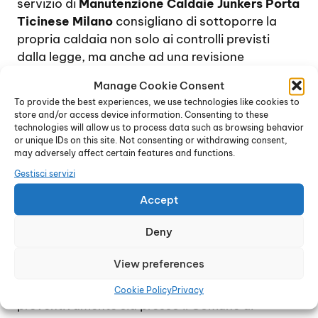
servizio di
Manutenzione Caldaie Junkers Porta
Ticinese Milano
consigliano di sottoporre la
propria caldaia non solo ai controlli previsti
dalla legge, ma anche ad una revisione
completa annuale, al fine di verificare il corretto
Manage Cookie Consent
funzionamento del dispositivo e di provvedere,
To provide the best experiences, we use technologies like cookies to
se necessario, alla sostituzione dei pezzi di
store and/or access device information. Consenting to these
ricambio usurati.
technologies will allow us to process data such as browsing behavior
or unique IDs on this site. Not consenting or withdrawing consent,
Per quanto riguarda la manutenzione
may adversely affect certain features and functions.
obbligatoria delle caldaie, normalmente sui
Gestisci servizi
dispositivi domestici viene effettuata ogni due
anni, e consiste in un controllo generale delle
Accept
condizioni della caldaia oltre alla verifica dei
Deny
residui di combustione e al rilascio del bollino
blu.
View preferences
Tuttavia, trattandosi di norme soggette a
modifiche frequenti, si consiglia di informarsi
Cookie Policy
Privacy
preventivamente sia presso il Comune di