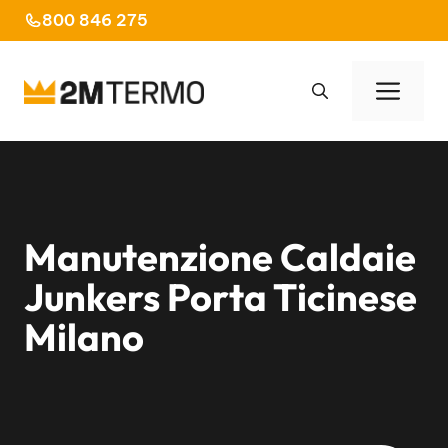
Vai
800 846 275
al
contenuto
Men
Manutenzione Caldaie
Junkers Porta Ticinese
Milano