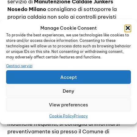
servizio di
Manutenzione Caldaie Junkers
Nosedo Milano
consigliano di sottoporre la
propria caldaia non solo ai controlli previsti
dalla legge, ma anche ad una revisione
Manage Cookie Consent
completa annuale, al fine di verificare il corretto
To provide the best experiences, we use technologies like cookies to
funzionamento del dispositivo e di provvedere,
store and/or access device information. Consenting to these
technologies will allow us to process data such as browsing behavior
se necessario, alla sostituzione dei pezzi di
or unique IDs on this site. Not consenting or withdrawing consent,
ricambio usurati.
may adversely affect certain features and functions.
Per quanto riguarda la manutenzione
Gestisci servizi
obbligatoria delle caldaie, normalmente sui
Accept
dispositivi domestici viene effettuata ogni due
anni, e consiste in un controllo generale delle
Deny
condizioni della caldaia oltre alla verifica dei
residui di combustione e al rilascio del bollino
View preferences
blu.
Tuttavia, trattandosi di norme soggette a
Cookie Policy
Privacy
modifiche frequenti, si consiglia di informarsi
preventivamente sia presso il Comune di