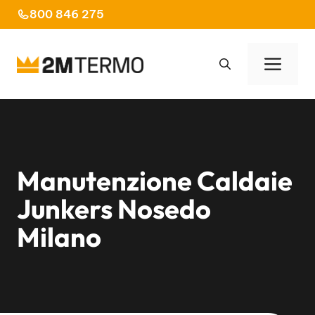
Vai
800 846 275
al
contenuto
Men
Manutenzione Caldaie
Junkers Nosedo
Milano