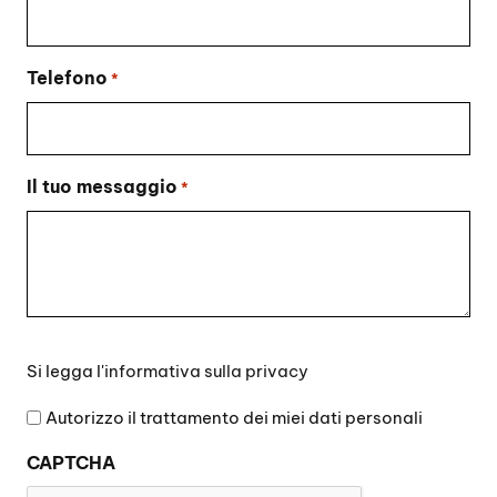
Telefono
*
Il tuo messaggio
*
Si
Si legga l'
informativa sulla privacy
legga
l'informativa
Autorizzo il trattamento dei miei dati personali
sulla
CAPTCHA
privacy
*