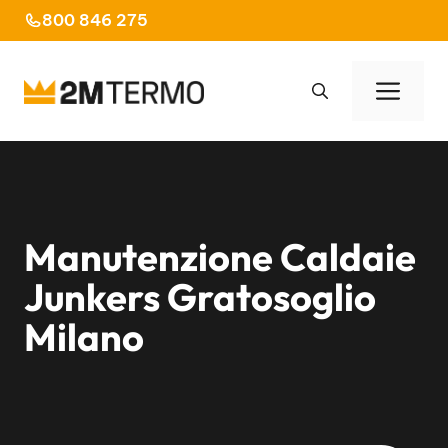
Vai
800 846 275
al
contenuto
Men
Manutenzione Caldaie
Junkers Gratosoglio
Milano