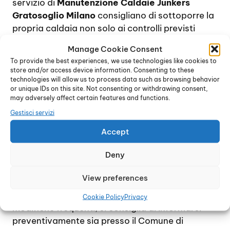
servizio di
Manutenzione Caldaie Junkers
Gratosoglio Milano
consigliano di sottoporre la
propria caldaia non solo ai controlli previsti
dalla legge, ma anche ad una revisione
Manage Cookie Consent
completa annuale, al fine di verificare il corretto
To provide the best experiences, we use technologies like cookies to
funzionamento del dispositivo e di provvedere,
store and/or access device information. Consenting to these
se necessario, alla sostituzione dei pezzi di
technologies will allow us to process data such as browsing behavior
or unique IDs on this site. Not consenting or withdrawing consent,
ricambio usurati.
may adversely affect certain features and functions.
Per quanto riguarda la manutenzione
Gestisci servizi
obbligatoria delle caldaie, normalmente sui
dispositivi domestici viene effettuata ogni due
Accept
anni, e consiste in un controllo generale delle
Deny
condizioni della caldaia oltre alla verifica dei
residui di combustione e al rilascio del bollino
View preferences
blu.
Tuttavia, trattandosi di norme soggette a
Cookie Policy
Privacy
modifiche frequenti, si consiglia di informarsi
preventivamente sia presso il Comune di