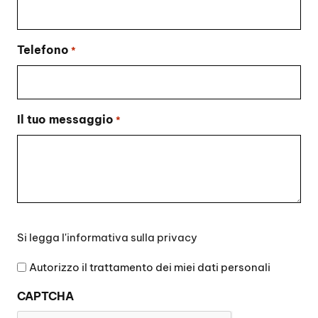
Telefono
*
Il tuo messaggio
*
Si
Si legga l'
informativa sulla privacy
legga
l'informativa
Autorizzo il trattamento dei miei dati personali
sulla
CAPTCHA
privacy
*