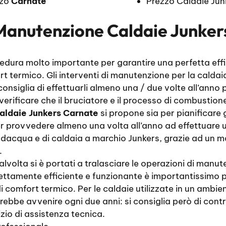
zzo
Carnate
Prezzo Caldaie Ju
Manutenzione Caldaie Junker
dura molto importante per garantire una perfetta effic
 termico. Gli interventi di manutenzione per la caldaia
onsiglia di effettuarli almeno una / due volte all’anno 
 verificare che il bruciatore e il processo di combusti
aldaie Junkers Carnate
si propone sia per pianificare 
per provvedere almeno una volta all’anno ad effettuare u
ldacqua e di caldaia a marchio Junkers, grazie ad un 
.
volta si è portati a tralasciare le operazioni di manut
tamente efficiente e funzionante è importantissimo per
i comfort termico. Per le caldaie utilizzate in un ambie
vrebbe avvenire ogni due anni: si consiglia però di contro
izio di assistenza tecnica.