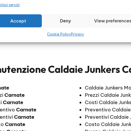
tisci servizi
Accept
Deny
View preference
Cookie Policy
Privacy
utenzione Caldaie Junkers C
nate
Caldaie Junkers M
zi
Carnate
Prezzi Caldaie Jun
ti
Carnate
Costi Caldaie Jun
ventivo
Carnate
Preventivo Caldai
entivi
Carnate
Preventivi Caldaie
to
Carnate
Costo Caldaie Jun