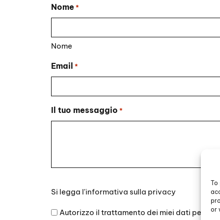
Nome
*
Nome
Email
*
Il tuo messaggio
*
To 
Si
Si legga l'
informativa sulla privacy
acc
legga
pro
l'informativa
or 
Autorizzo il trattamento dei miei dati persona