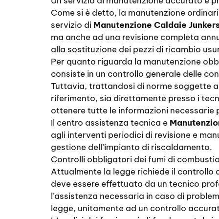
Un servizio di manutenzione accurato e p
Come si è detto, la manutenzione ordinari
servizio di
Manutenzione Caldaie Junker
ma anche ad una revisione completa annuale
alla sostituzione dei pezzi di ricambio usur
Per quanto riguarda la manutenzione obbli
consiste in un controllo generale delle cond
Tuttavia, trattandosi di norme soggette a 
riferimento, sia direttamente presso i te
ottenere tutte le informazioni necessarie p
Il centro assistenza tecnica e
Manutenzio
agli interventi periodici di revisione e m
gestione dell’impianto di riscaldamento.
Controlli obbligatori dei fumi di combusti
Attualmente la legge richiede il controllo
deve essere effettuato da un tecnico profe
l’assistenza necessaria in caso di problemi
legge, unitamente ad un controllo accurato