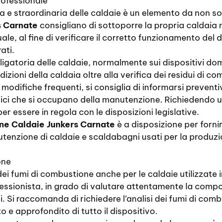
rofessionale
a e straordinaria delle caldaie è un elemento da non so
s Carnate
consigliano di sottoporre la propria caldaia no
, al fine di verificare il corretto funzionamento del d
ati.
gatoria delle caldaie, normalmente sui dispositivi dome
izioni della caldaia oltre alla verifica dei residui di com
modifiche frequenti, si consiglia di informarsi prevent
cnici che si occupano della manutenzione. Richiedendo 
er essere in regola con le disposizioni legislative.
ne Caldaie Junkers Carnate
è a disposizione per fornir
anutenzione di caldaie e scaldabagni usati per la produz
one
 dei fumi di combustione anche per le caldaie utilizza
ssionista, in grado di valutare attentamente la composi
. Si raccomanda di richiedere l’analisi dei fumi di combu
 e approfondito di tutto il dispositivo.