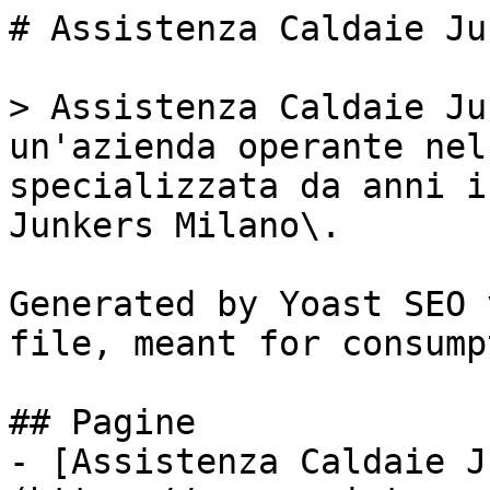
# Assistenza Caldaie Ju
> Assistenza Caldaie Ju
un'azienda operante nel
specializzata da anni i
Junkers Milano\.

Generated by Yoast SEO 
file, meant for consump
## Pagine

- [Assistenza Caldaie J