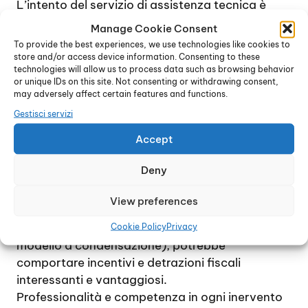
L’intento del servizio di assistenza tecnica è
quello di risolvere qualsiasi problema nel più
Manage Cookie Consent
breve tempo possibile, con la massima
To provide the best experiences, we use technologies like cookies to
precisione e la minima spesa per l’assistito.
store and/or access device information. Consenting to these
technologies will allow us to process data such as browsing behavior
Solo quando effettivamente necessario, ad
or unique IDs on this site. Not consenting or withdrawing consent,
esempio nel caso di modelli molto vecchi per i
may adversely affect certain features and functions.
quali è difficile, o troppo costoso, reperire i pezzi
Gestisci servizi
di ricambio, il tecnico che interviene per la
Accept
riparazione potrebbe consigliare la sostituzione
e l’installazione di una nuova caldaia, più
Deny
moderna e performante.
A tale riguardo, è bene considerare che spesso
View preferences
la sostituzione di un vecchio dispositivo con una
caldaia di ultima generazione (ad esempio, un
Cookie Policy
Privacy
modello a condensazione), potrebbe
comportare incentivi e detrazioni fiscali
interessanti e vantaggiosi.
Professionalità e competenza in ogni inervento