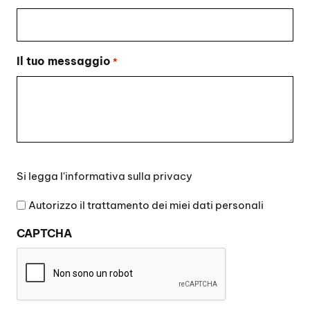
Il tuo messaggio
*
Si
Si legga l'
informativa sulla privacy
legga
l'informativa
Autorizzo il trattamento dei miei dati personali
sulla
CAPTCHA
privacy
*