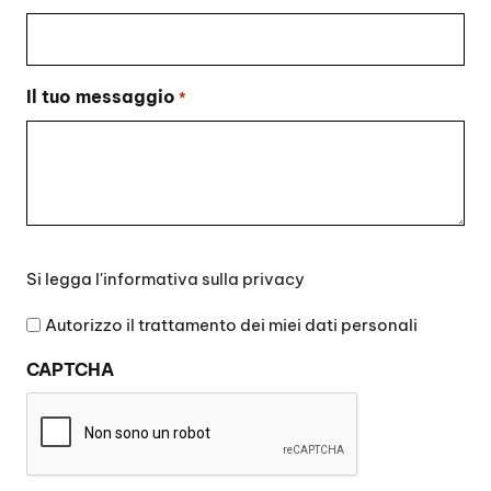
Il tuo messaggio
*
Si
Si legga l'
informativa sulla privacy
legga
l'informativa
Autorizzo il trattamento dei miei dati personali
sulla
CAPTCHA
privacy
*