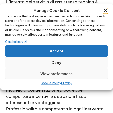
L’intento del servizio di assistenza tecnica è
quello di risolvere qualsiasi problema nel più
Manage Cookie Consent
breve tempo possibile, con la massima
To provide the best experiences, we use technologies like cookies to
precisione e la minima spesa per l’assistito.
store and/or access device information. Consenting to these
technologies will allow us to process data such as browsing behavior
Solo quando effettivamente necessario, ad
or unique IDs on this site. Not consenting or withdrawing consent,
esempio nel caso di modelli molto vecchi per i
may adversely affect certain features and functions.
quali è difficile, o troppo costoso, reperire i pezzi
Gestisci servizi
di ricambio, il tecnico che interviene per la
Accept
riparazione potrebbe consigliare la sostituzione
e l’installazione di una nuova caldaia, più
Deny
moderna e performante.
A tale riguardo, è bene considerare che spesso
View preferences
la sostituzione di un vecchio dispositivo con una
caldaia di ultima generazione (ad esempio, un
Cookie Policy
Privacy
modello a condensazione), potrebbe
comportare incentivi e detrazioni fiscali
interessanti e vantaggiosi.
Professionalità e competenza in ogni inervento