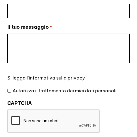
Il tuo messaggio
*
Si
Si legga l'
informativa sulla privacy
legga
l'informativa
Autorizzo il trattamento dei miei dati personali
sulla
CAPTCHA
privacy
*