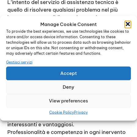
L’intento del servizio di assistenza tecnica è
quello di risolvere qualsiasi problema nel più
breve tempo possibile, con la massima
Manage Cookie Consent
precisione e la minima spesa per l’assistito.
To provide the best experiences, we use technologies like cookies to
Solo quando effettivamente necessario, ad
store and/or access device information. Consenting to these
esempio nel caso di modelli molto vecchi per i
technologies will allow us to process data such as browsing behavior
quali è difficile, o troppo costoso, reperire i pezzi
or unique IDs on this site. Not consenting or withdrawing consent,
may adversely affect certain features and functions.
di ricambio, il tecnico che interviene per la
Gestisci servizi
riparazione potrebbe consigliare la sostituzione
e l’installazione di una nuova caldaia, più
Accept
moderna e performante.
A tale riguardo, è bene considerare che spesso
Deny
la sostituzione di un vecchio dispositivo con una
View preferences
caldaia di ultima generazione (ad esempio, un
modello a condensazione), potrebbe
Cookie Policy
Privacy
comportare incentivi e detrazioni fiscali
interessanti e vantaggiosi.
Professionalità e competenza in ogni inervento