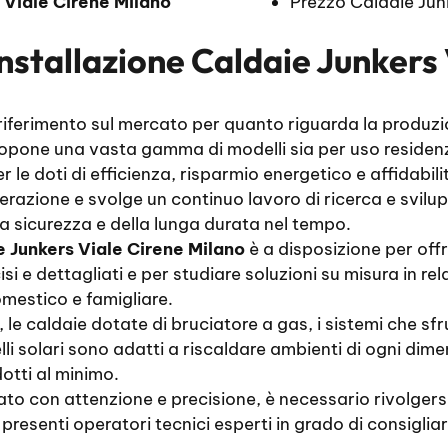
o
Viale Cirene Milano
Prezzo Caldaie Jun
Installazione Caldaie Junkers
 riferimento sul mercato per quanto riguarda la produzi
opone una vasta gamma di modelli sia per uso residenzi
le doti di efficienza, risparmio energetico e affidabili
erazione e svolge un continuo lavoro di ricerca e sviluppo
a sicurezza e della lunga durata nel tempo.
e Junkers Viale Cirene Milano
è a disposizione per off
si e dettagliati e per studiare soluzioni su misura in re
mestico e famigliare.
, le caldaie dotate di bruciatore a gas, i sistemi che s
elli solari sono adatti a riscaldare ambienti di ogni di
otti al minimo.
uato con attenzione e precisione, è necessario rivolger
presenti operatori tecnici esperti in grado di consigliar