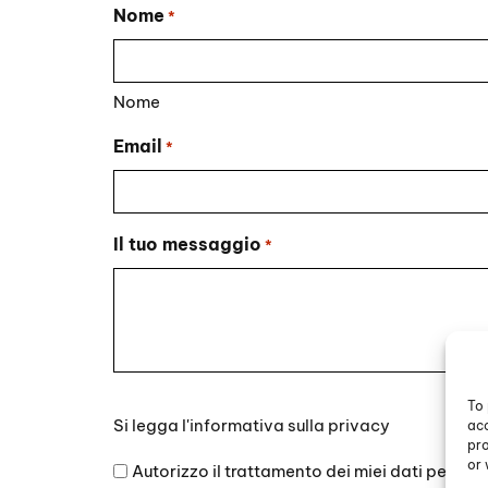
Nome
*
Nome
Email
*
Il tuo messaggio
*
To 
Si
Si legga l'
informativa sulla privacy
acc
legga
pro
l'informativa
or 
Autorizzo il trattamento dei miei dati persona