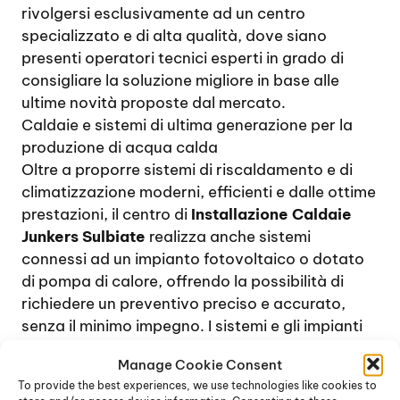
rivolgersi esclusivamente ad un centro
specializzato e di alta qualità, dove siano
presenti operatori tecnici esperti in grado di
consigliare la soluzione migliore in base alle
ultime novità proposte dal mercato.
Caldaie e sistemi di ultima generazione per la
produzione di acqua calda
Oltre a proporre sistemi di riscaldamento e di
climatizzazione moderni, efficienti e dalle ottime
prestazioni, il centro di
Installazione Caldaie
Junkers Sulbiate
realizza anche sistemi
connessi ad un impianto fotovoltaico o dotato
di pompa di calore, offrendo la possibilità di
richiedere un preventivo preciso e accurato,
senza il minimo impegno. I sistemi e gli impianti
proposti possono essere finalizzati sia al
Manage Cookie Consent
riscaldamento domestico che alla produzione di
To provide the best experiences, we use technologies like cookies to
acqua calda per uso sanitario.