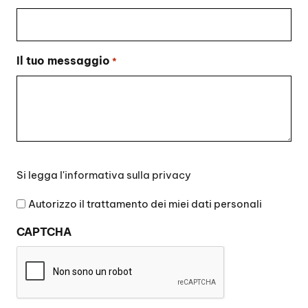
Il tuo messaggio
*
Si
Si legga l'
informativa sulla privacy
legga
l'informativa
Autorizzo il trattamento dei miei dati personali
sulla
CAPTCHA
privacy
*