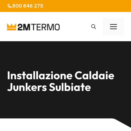
Vai
800 846 275
al
contenuto
Men
Installazione Caldaie
Junkers Sulbiate