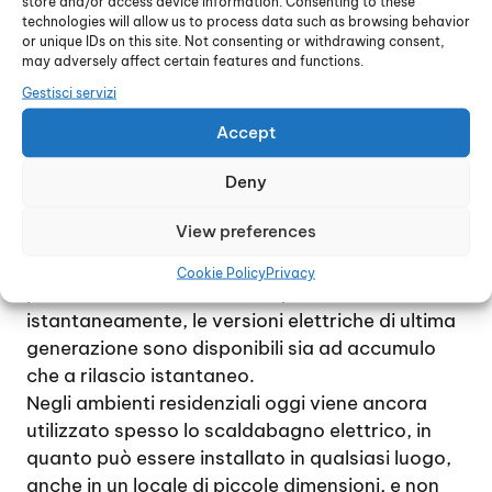
store and/or access device information. Consenting to these
Se l’esigenza è quella di avere sempre a
technologies will allow us to process data such as browsing behavior
or unique IDs on this site. Not consenting or withdrawing consent,
disposizione acqua calda per uso domestico,
may adversely affect certain features and functions.
una soluzione spesso proposta è quella di
Gestisci servizi
installare uno scaldacqua elettrico o a gas,
istantaneo o ad accumulo, in base alle diverse
Accept
esigenze e preferenze.
Deny
Lo scaldacqua è un dispositivo in grado di
produrre grossi quantitativi di acqua calda ad
View preferences
una temperatura massima di circa 70° C, con un
minimo consumo di energia. I modelli a gas
Cookie Policy
Privacy
permettono di ottenere l’acqua calda
istantaneamente, le versioni elettriche di ultima
generazione sono disponibili sia ad accumulo
che a rilascio istantaneo.
Negli ambienti residenziali oggi viene ancora
utilizzato spesso lo scaldabagno elettrico, in
quanto può essere installato in qualsiasi luogo,
anche in un locale di piccole dimensioni, e non