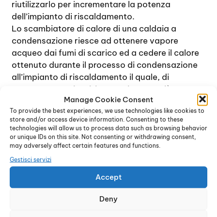
riutilizzarlo per incrementare la potenza
dell’impianto di riscaldamento.
Lo scambiatore di calore di una caldaia a
condensazione riesce ad ottenere vapore
acqueo dai fumi di scarico ed a cedere il calore
ottenuto durante il processo di condensazione
all’impianto di riscaldamento il quale, di
conseguenza, riuscirà a raggiungere più
Manage Cookie Consent
rapidamente la temperatura desiderata. Il
To provide the best experiences, we use technologies like cookies to
risparmio che si ottiene sul consumo di gas con
store and/or access device information. Consenting to these
una caldaia a condensazione è realmente
technologies will allow us to process data such as browsing behavior
notevole: per tale ragione questo tipo di caldaia
or unique IDs on this site. Not consenting or withdrawing consent,
may adversely affect certain features and functions.
può essere considerata un ottimo investimento.
Gestisci servizi
Il centro di vendita e installazione di
Caldaie
Junkers Triuggio
consiglia le caldaie a
Accept
condensazione anche in un ambiente
residenziale di piccole dimensioni, in quanto
Deny
permettono di ottenere ottime performance a