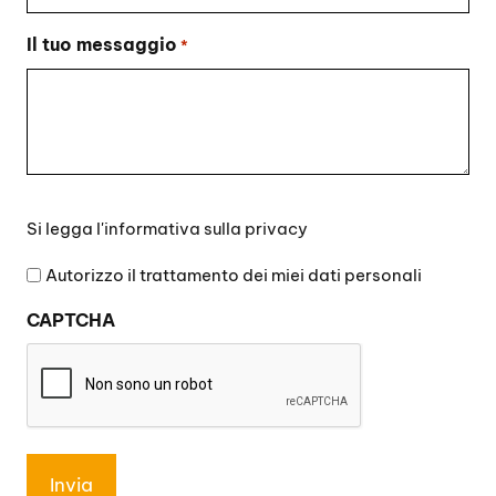
Il tuo messaggio
*
Si
Si legga l'
informativa sulla privacy
legga
l'informativa
Autorizzo il trattamento dei miei dati personali
sulla
CAPTCHA
privacy
*