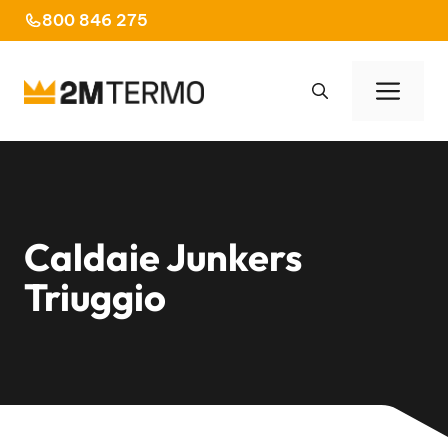
Vai
800 846 275
al
contenuto
Men
Caldaie Junkers
Triuggio