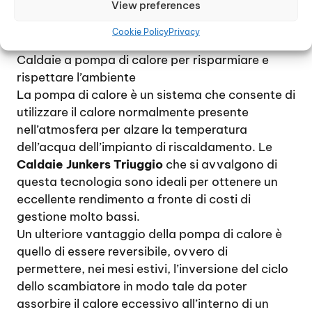
View preferences
fronte di un costo ridotto al minimo, non
danneggiano l’ambiente e sono destinate ad
Cookie Policy
Privacy
una lunghissima durata nel tempo.
Caldaie a pompa di calore per risparmiare e
rispettare l’ambiente
La pompa di calore è un sistema che consente di
utilizzare il calore normalmente presente
nell’atmosfera per alzare la temperatura
dell’acqua dell’impianto di riscaldamento. Le
Caldaie Junkers Triuggio
che si avvalgono di
questa tecnologia sono ideali per ottenere un
eccellente rendimento a fronte di costi di
gestione molto bassi.
Un ulteriore vantaggio della pompa di calore è
quello di essere reversibile, ovvero di
permettere, nei mesi estivi, l’inversione del ciclo
dello scambiatore in modo tale da poter
assorbire il calore eccessivo all’interno di un