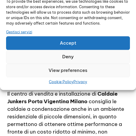
To provide the best experiences, we use technologies like cookies to
dell’impianto di riscaldamento.
store and/or access device information. Consenting to these
Lo scambiatore di calore di una caldaia a
technologies will allow us to process data such as browsing behavior
condensazione riesce ad ottenere vapore
or unique IDs on this site. Not consenting or withdrawing consent,
may adversely affect certain features and functions.
acqueo dai fumi di scarico ed a cedere il calore
Gestisci servizi
ottenuto durante il processo di condensazione
all’impianto di riscaldamento il quale, di
Accept
conseguenza, riuscirà a raggiungere più
rapidamente la temperatura desiderata. Il
Deny
risparmio che si ottiene sul consumo di gas con
View preferences
una caldaia a condensazione è realmente
notevole: per tale ragione questo tipo di caldaia
Cookie Policy
Privacy
può essere considerata un ottimo investimento.
Il centro di vendita e installazione di
Caldaie
Junkers Porta Vigentina Milano
consiglia le
caldaie a condensazione anche in un ambiente
residenziale di piccole dimensioni, in quanto
permettono di ottenere ottime performance a
fronte di un costo ridotto al minimo, non