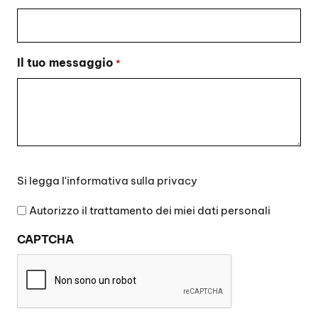
Il tuo messaggio
*
Si
Si legga l'
informativa sulla privacy
legga
l'informativa
Autorizzo il trattamento dei miei dati personali
sulla
CAPTCHA
privacy
*