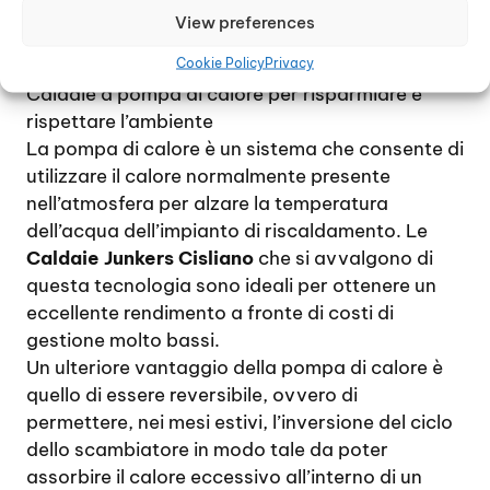
fronte di un costo ridotto al minimo, non
View preferences
danneggiano l’ambiente e sono destinate ad
Cookie Policy
Privacy
una lunghissima durata nel tempo.
Caldaie a pompa di calore per risparmiare e
rispettare l’ambiente
La pompa di calore è un sistema che consente di
utilizzare il calore normalmente presente
nell’atmosfera per alzare la temperatura
dell’acqua dell’impianto di riscaldamento. Le
Caldaie Junkers Cisliano
che si avvalgono di
questa tecnologia sono ideali per ottenere un
eccellente rendimento a fronte di costi di
gestione molto bassi.
Un ulteriore vantaggio della pompa di calore è
quello di essere reversibile, ovvero di
permettere, nei mesi estivi, l’inversione del ciclo
dello scambiatore in modo tale da poter
assorbire il calore eccessivo all’interno di un