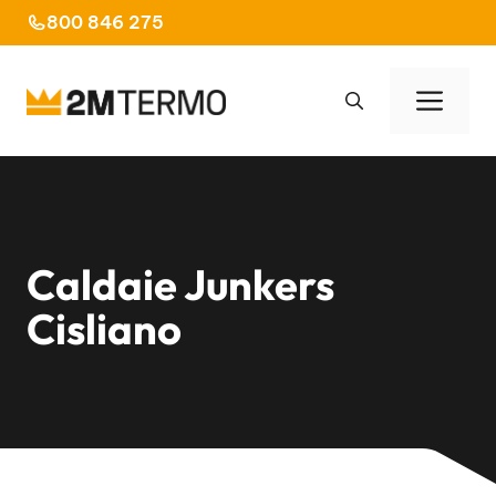
Vai
800 846 275
al
contenuto
Men
Caldaie Junkers
Cisliano