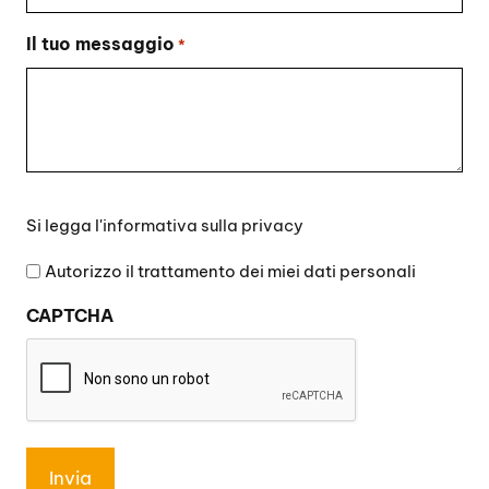
Il tuo messaggio
*
Si
Si legga l'
informativa sulla privacy
legga
l'informativa
Autorizzo il trattamento dei miei dati personali
sulla
CAPTCHA
privacy
*