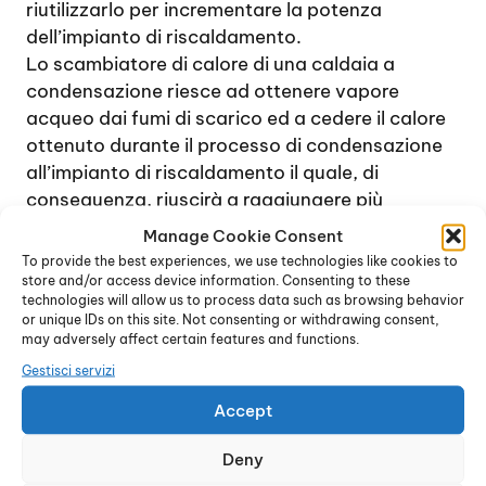
riutilizzarlo per incrementare la potenza
dell’impianto di riscaldamento.
Lo scambiatore di calore di una caldaia a
condensazione riesce ad ottenere vapore
acqueo dai fumi di scarico ed a cedere il calore
ottenuto durante il processo di condensazione
all’impianto di riscaldamento il quale, di
conseguenza, riuscirà a raggiungere più
rapidamente la temperatura desiderata. Il
Manage Cookie Consent
risparmio che si ottiene sul consumo di gas con
To provide the best experiences, we use technologies like cookies to
una caldaia a condensazione è realmente
store and/or access device information. Consenting to these
technologies will allow us to process data such as browsing behavior
notevole: per tale ragione questo tipo di caldaia
or unique IDs on this site. Not consenting or withdrawing consent,
può essere considerata un ottimo investimento.
may adversely affect certain features and functions.
Il centro di vendita e installazione di
Caldaie
Gestisci servizi
Junkers Cisliano
consiglia le caldaie a
Accept
condensazione anche in un ambiente
residenziale di piccole dimensioni, in quanto
Deny
permettono di ottenere ottime performance a