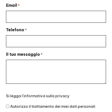
Email
*
Telefono
*
Il tuo messaggio
*
Si
Si legga l'
informativa sulla privacy
legga
l'informativa
Autorizzo il trattamento dei miei dati personali
sulla