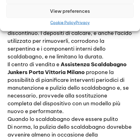
decalcificazione sono indicati almeno una volta
all’anno, possibilmente senza aspettare che il
View preferences
dispositivo inizi a dare segni di intasamento, con
Cookie Policy
Privacy
un flusso di acqua calda ridotto, irregolare o
discontinuo. I depositi di calcare, e anche l’acido
utilizzato per rimuoverli, corrodono la
serpentina e i componenti interni dello
scaldabagno, e ne limitano la durata.
Il centro di vendita e
Assistenza Scaldabagno
Junkers Porta Vittoria Milano
propone la
possibilità di pianificare interventi periodici di
manutenzione e pulizia dello scaldabagno e, se
necessario, provvede alla sostituzione
completa del dispositivo con un modello più
nuovo e performante.
Quando lo scaldabagno deve essere pulito
Di norma, la pulizia dello scaldabagno dovrebbe
avvenire almeno in occasione della