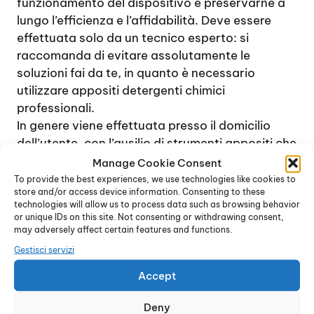
funzionamento del dispositivo e preservarne a
lungo l’efficienza e l’affidabilità. Deve essere
effettuata solo da un tecnico esperto: si
raccomanda di evitare assolutamente le
soluzioni fai da te, in quanto è necessario
utilizzare appositi detergenti chimici
professionali.
In genere viene effettuata presso il domicilio
dell’utente, con l’ausilio di strumenti appositi che
permettono di verificare lo stato di tutti gli
Manage Cookie Consent
accessori interni del dispositivo (bruciatore,
To provide the best experiences, we use technologies like cookies to
store and/or access device information. Consenting to these
ugelli, serpentina e così via) e di ripulirli
technologies will allow us to process data such as browsing behavior
perfettatamente da calcare, polvere e residui
or unique IDs on this site. Not consenting or withdrawing consent,
vari. La presenza di depositi di calcare è quella
may adversely affect certain features and functions.
che più di tutto influisce sul rendimento dello
Gestisci servizi
scaldabagno, rendendo necessaria l’operazione
Accept
di pulizia periodica.
La pulizia dello scaldabagno e il trattamento di
Deny