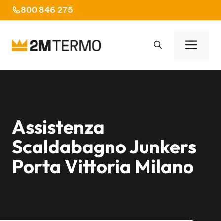
Vai
800 846 275
al
contenuto
Men
Assistenza
Scaldabagno Junkers
Porta Vittoria Milano