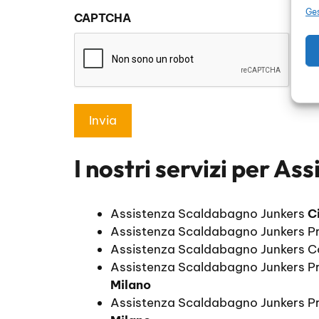
sulla
Ges
CAPTCHA
privacy
*
I nostri servizi per
Ass
Assistenza Scaldabagno Junkers
C
Assistenza Scaldabagno Junkers P
Assistenza Scaldabagno Junkers C
Assistenza Scaldabagno Junkers P
Milano
Assistenza Scaldabagno Junkers Pr