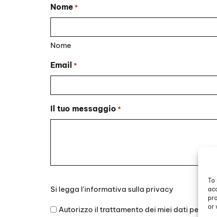
Nome
*
Nome
Email
*
Il tuo messaggio
*
To 
Si
Si legga l'
informativa sulla privacy
acc
legga
pro
l'informativa
or 
Autorizzo il trattamento dei miei dati persona