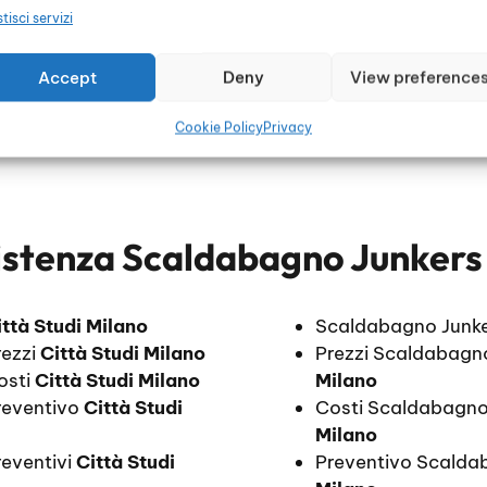
tisci servizi
Accept
Deny
View preference
Cookie Policy
Privacy
istenza Scaldabagno Junkers 
ittà Studi Milano
Scaldabagno Junk
rezzi
Città Studi Milano
Prezzi Scaldabagn
osti
Città Studi Milano
Milano
reventivo
Città Studi
Costi Scaldabagno
Milano
eventivi
Città Studi
Preventivo Scalda