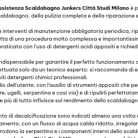
ssistenza Scaldabagno Junkers Città Studi Milano
è p
aldabagno, della pulizia completa e della riparazione e
e interventi di manutenzione obbligatoria periodica, ripa
ratta di una procedura molto complessa e importantiss
 praticata con l’uso di detergenti acidi appositi e rich
ndispensabile per garantire il perfetto funzionamento 
effettuata solo da un tecnico esperto: si raccomanda di 
iti detergenti chimici professionali.
io dell’utente, con l’ausilio di strumenti appositi che per
e, ugelli, serpentina e così via) e di ripulirli perfettat
he più di tutto influisce sul rendimento dello scaldaba
ento di decalcificazione sono indicati almeno una volta
asamento, con un flusso di acqua calda ridotto, irregolar
orrodono la serpentina e i componenti interni dello scal