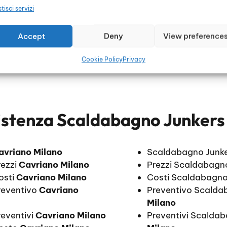
tisci servizi
Accept
Deny
View preference
Cookie Policy
Privacy
istenza Scaldabagno Junkers
avriano Milano
Scaldabagno Junk
rezzi
Cavriano Milano
Prezzi Scaldabagn
osti
Cavriano Milano
Costi Scaldabagno
reventivo
Cavriano
Preventivo Scalda
Milano
eventivi
Cavriano Milano
Preventivi Scalda