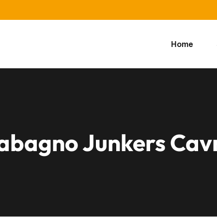
Home
dabagno Junkers Cav