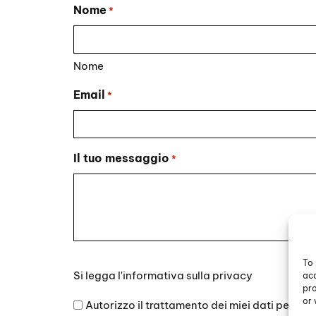
Nome
*
Nome
Email
*
Il tuo messaggio
*
To 
Si
Si legga l'
informativa sulla privacy
acc
legga
pro
l'informativa
or 
Autorizzo il trattamento dei miei dati persona