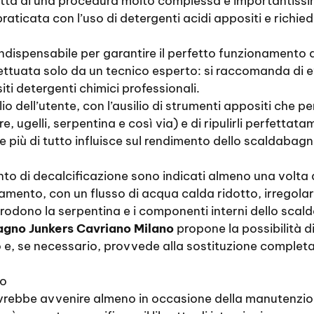
ratta di una procedura molto complessa e importantiss
 praticata con l’uso di detergenti acidi appositi e rich
ndispensabile per garantire il perfetto funzionamento 
effettuata solo da un tecnico esperto: si raccomanda di 
iti detergenti chimici professionali.
io dell’utente, con l’ausilio di strumenti appositi che per
e, ugelli, serpentina e così via) e di ripulirli perfettat
he più di tutto influisce sul rendimento dello scaldaba
ento di decalcificazione sono indicati almeno una volta
asamento, con un flusso di acqua calda ridotto, irregolar
orrodono la serpentina e i componenti interni dello scal
agno Junkers Cavriano Milano
propone la possibilità di
e, se necessario, provvede alla sostituzione completa
to
ovrebbe avvenire almeno in occasione della manutenzio