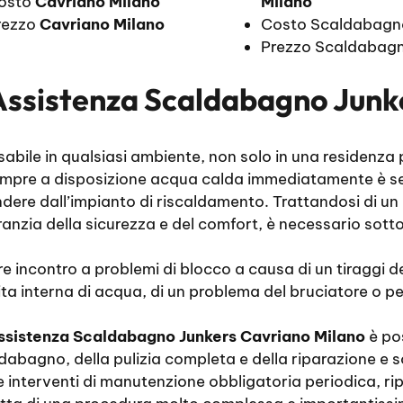
Costo
Cavriano Milano
Milano
rezzo
Cavriano Milano
Costo Scaldabagn
Prezzo Scaldabagn
Assistenza Scaldabagno Junk
bile in qualsiasi ambiente, non solo in una residenza p
sempre a disposizione acqua calda immediatamente è se
dere dall’impianto di riscaldamento. Trattandosi di un
anzia della sicurezza e del comfort, è necessario sottop
incontro a problemi di blocco a causa di un tiraggi dei
 interna di acqua, di un problema del bruciatore o per 
ssistenza Scaldabagno Junkers Cavriano Milano
è pos
abagno, della pulizia completa e della riparazione e so
e interventi di manutenzione obbligatoria periodica, ripa