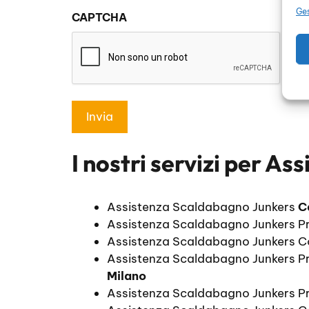
sulla
Ges
CAPTCHA
privacy
*
I nostri servizi per
Ass
Assistenza Scaldabagno Junkers
C
Assistenza Scaldabagno Junkers P
Assistenza Scaldabagno Junkers C
Assistenza Scaldabagno Junkers P
Milano
Assistenza Scaldabagno Junkers Pr