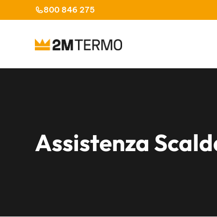
Vai
800 846 275
al
contenuto
Assistenza Scal