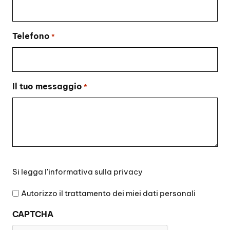
Telefono
*
Il tuo messaggio
*
Si
Si legga l'
informativa sulla privacy
legga
l'informativa
Autorizzo il trattamento dei miei dati personali
sulla
CAPTCHA
privacy
*