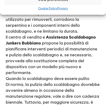
dispositivo inizi a dare segni di intasamento, con
un flusso di acqua calda ridotto, irregolare o
Cookie Policy
Privacy
discontinuo. I depositi di calcare, e anche l’acido
utilizzato per rimuoverli, corrodono la
serpentina e i componenti interni dello
scaldabagno, e ne limitano la durata.
Il centro di vendita e
Assistenza Scaldabagno
Junkers Bubbiano
propone la possibilità di
pianificare interventi periodici di manutenzione
e pulizia dello scaldabagno e, se necessario,
provvede alla sostituzione completa del
dispositivo con un modello più nuovo e
performante.
Quando lo scaldabagno deve essere pulito
Di norma, la pulizia dello scaldabagno dovrebbe
avvenire almeno in occasione della
manutenzione regolare, vale a dire con cadenza
biennale. Tuttavia, per maggiore sicurezza, è