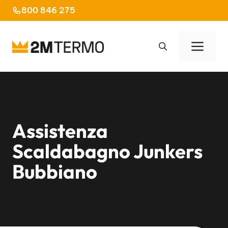
Vai
800 846 275
al
contenuto
Men
Assistenza
Scaldabagno Junkers
Bubbiano