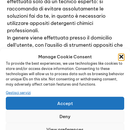
effettuata solo da un tecnico esperto: si
raccomanda di evitare assolutamente le
soluzioni fai da te, in quanto è necessario
utilizzare appositi detergenti chimici
professionali.
In genere viene effettuata presso il domicilio
dell’utente, con l’ausilio di strumenti appositi che
permettono di verificare lo stato di tutti gli
Manage Cookie Consent
accessori interni del dispositivo (bruciatore,
To provide the best experiences, we use technologies like cookies to
ugelli, serpentina e così via) e di ripulirli
store and/or access device information. Consenting to these
perfettatamente da calcare, polvere e residui
technologies will allow us to process data such as browsing behavior
or unique IDs on this site. Not consenting or withdrawing consent,
vari. La presenza di depositi di calcare è quella
may adversely affect certain features and functions.
che più di tutto influisce sul rendimento dello
Gestisci servizi
scaldabagno, rendendo necessaria l’operazione
di pulizia periodica.
Accept
La pulizia dello scaldabagno e il trattamento di
Deny
decalcificazione sono indicati almeno una volta
all’anno, possibilmente senza aspettare che il
View preferences