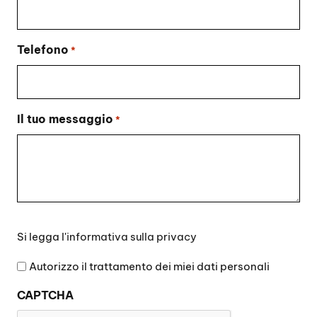
Telefono
*
Il tuo messaggio
*
Si
Si legga l'
informativa sulla privacy
legga
l'informativa
Autorizzo il trattamento dei miei dati personali
sulla
CAPTCHA
privacy
*