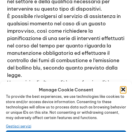
nel settore e della qualifica necessaria per
intervenire su questo tipo di dispositivi.
È possibile rivolgersi al servizio di assistenza in
qualsiasi momento nel caso di un guasto
improvviso, così come richiedere la
pianificazione di una serie di interventi effettuati
nel corso del tempo per quanto riguarda la
manutenzione obbligatoria ed effettuare il
controllo dei fumi di combustione e l’emissione
del bollino blu, secondo quanto previsto dalla
legge.
Un servizio di alta qualità e professionalità
Con una lunga esperienza nel settore
Manage Cookie Consent
To provide the best experiences, we use technologies like cookies to
dell’installazione e manutenzione di caldaie e
store and/or access device information. Consenting to these
impianti di riscaldamento, il servizio di
technologies will allow us to process data such as browsing behavior
Assistenza Junkers Triulzo Superiore Milano
è
or unique IDs on this site. Not consenting or withdrawing consent,
may adversely affect certain features and functions.
in grado di affrontare qualsiasi problema nel
contesto della manutenzione delle caldaie a gas
Gestisci servizi