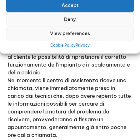
di qualsiasi modello. La presenza di un
Accept
magazzino di ricambi originali permette ai
tecnici di provvedere rapidamente a risolvere
Deny
guasti e problemi di funzionamento di qualsiasi
tipo, dai più semplici ai più complessi.
View preferences
Ogni intervento viene effettuato con la massima
Cookie Policy
Privacy
rapidità, in maniera tale da offrire rapidamente
al cliente la possibilità di ripristinare il corretto
funzionamento dell’impianto di riscaldamento e
della caldaia.
Nel momento il centro di assistenza riceve una
chiamata, viene immediatamente presa in
carico dai tecnici che, dopo avere reperito tutte
le informazioni possibili per cercare di
comprendere la natura del problema da
risolvere, provvederanno a fissare un
appuntamento, generalmente già entro poche
ore dalla chiamata.