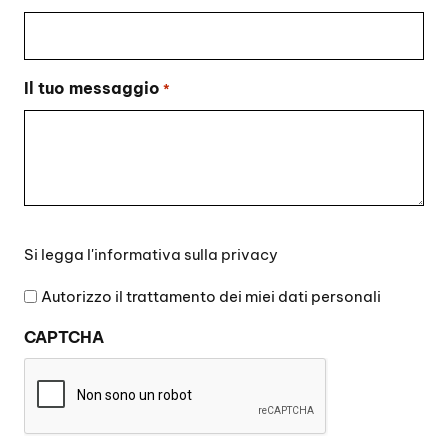
Il tuo messaggio
*
Si
Si legga l'
informativa sulla privacy
legga
l'informativa
Autorizzo il trattamento dei miei dati personali
sulla
CAPTCHA
privacy
*