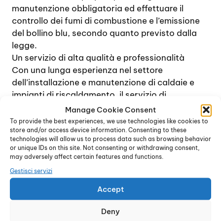
manutenzione obbligatoria ed effettuare il
controllo dei fumi di combustione e l’emissione
del bollino blu, secondo quanto previsto dalla
legge.
Un servizio di alta qualità e professionalità
Con una lunga esperienza nel settore
dell’installazione e manutenzione di caldaie e
impianti di riscaldamento, il servizio di
Assistenza Junkers Macconago Milano
è in
Manage Cookie Consent
grado di affrontare qualsiasi problema nel
To provide the best experiences, we use technologies like cookies to
store and/or access device information. Consenting to these
contesto della manutenzione delle caldaie a gas
technologies will allow us to process data such as browsing behavior
di qualsiasi modello. La presenza di un
or unique IDs on this site. Not consenting or withdrawing consent,
magazzino di ricambi originali permette ai
may adversely affect certain features and functions.
tecnici di provvedere rapidamente a risolvere
Gestisci servizi
guasti e problemi di funzionamento di qualsiasi
Accept
tipo, dai più semplici ai più complessi.
Ogni intervento viene effettuato con la massima
Deny
rapidità, in maniera tale da offrire rapidamente