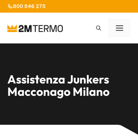
Vai
800 846 275
al
contenuto
Men
Assistenza Junkers
Macconago Milano