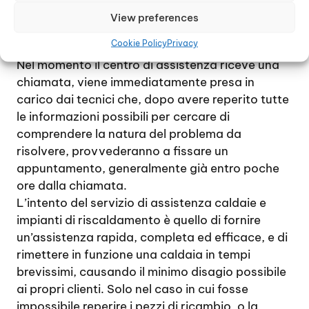
al cliente la possibilità di ripristinare il corretto
View preferences
funzionamento dell’impianto di riscaldamento e
Cookie Policy
Privacy
della caldaia.
Nel momento il centro di assistenza riceve una
chiamata, viene immediatamente presa in
carico dai tecnici che, dopo avere reperito tutte
le informazioni possibili per cercare di
comprendere la natura del problema da
risolvere, provvederanno a fissare un
appuntamento, generalmente già entro poche
ore dalla chiamata.
L’intento del servizio di assistenza caldaie e
impianti di riscaldamento è quello di fornire
un’assistenza rapida, completa ed efficace, e di
rimettere in funzione una caldaia in tempi
brevissimi, causando il minimo disagio possibile
ai propri clienti. Solo nel caso in cui fosse
impossibile reperire i pezzi di ricambio, o la