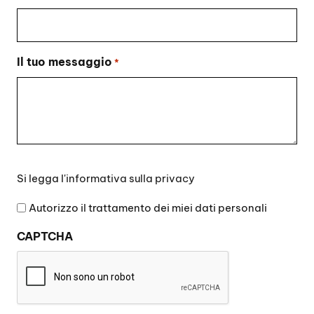
Il tuo messaggio
*
Si
Si legga l'
informativa sulla privacy
legga
l'informativa
Autorizzo il trattamento dei miei dati personali
sulla
CAPTCHA
privacy
*