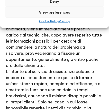
Deny
al cliente la possibilità di ripristinare il corretto
funzionamento dell’impianto di riscaldamento e
View preferences
della caldaia.
Cookie Policy
Privacy
Nel momento il centro di assistenza riceve una
chiamata, viene immediatamente presa in
carico dai tecnici che, dopo avere reperito tutte
le informazioni possibili per cercare di
comprendere la natura del problema da
risolvere, provvederanno a fissare un
appuntamento, generalmente già entro poche
ore dalla chiamata.
L’intento del servizio di assistenza caldaie e
impianti di riscaldamento è quello di fornire
un’assistenza rapida, completa ed efficace, e di
rimettere in funzione una caldaia in tempi
brevissimi, causando il minimo disagio possibile
ai propri clienti. Solo nel caso in cui fosse
impossibile reperire i pezzi di ricambio, o la