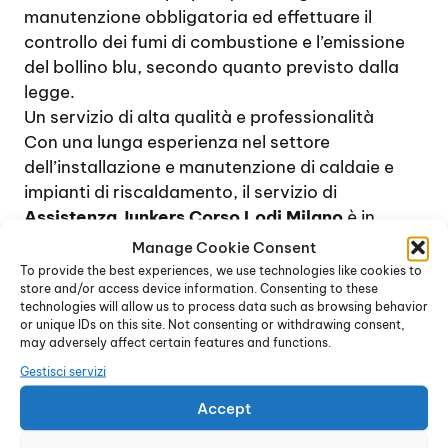
manutenzione obbligatoria ed effettuare il
controllo dei fumi di combustione e l’emissione
del bollino blu, secondo quanto previsto dalla
legge.
Un servizio di alta qualità e professionalità
Con una lunga esperienza nel settore
dell’installazione e manutenzione di caldaie e
impianti di riscaldamento, il servizio di
Assistenza Junkers Corso Lodi Milano
è in
grado di affrontare qualsiasi problema nel
Manage Cookie Consent
contesto della manutenzione delle caldaie a gas
To provide the best experiences, we use technologies like cookies to
store and/or access device information. Consenting to these
di qualsiasi modello. La presenza di un
technologies will allow us to process data such as browsing behavior
magazzino di ricambi originali permette ai
or unique IDs on this site. Not consenting or withdrawing consent,
tecnici di provvedere rapidamente a risolvere
may adversely affect certain features and functions.
guasti e problemi di funzionamento di qualsiasi
Gestisci servizi
tipo, dai più semplici ai più complessi.
Accept
Ogni intervento viene effettuato con la massima
rapidità, in maniera tale da offrire rapidamente