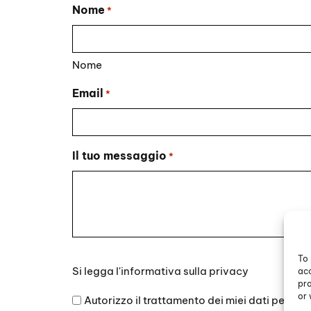
Nome
*
Nome
Email
*
Il tuo messaggio
*
To 
Si
Si legga l'
informativa sulla privacy
acc
legga
pro
l'informativa
or 
Autorizzo il trattamento dei miei dati persona