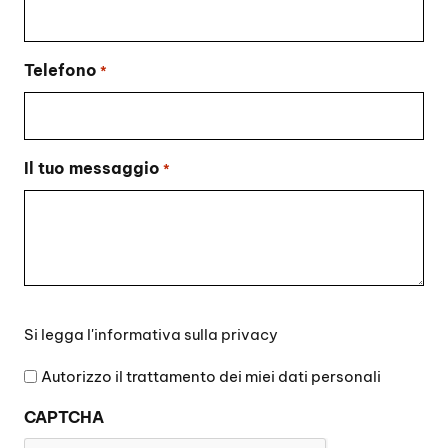
Telefono
*
Il tuo messaggio
*
Si
Si legga l'
informativa sulla privacy
legga
l'informativa
Autorizzo il trattamento dei miei dati personali
sulla
CAPTCHA
privacy
*