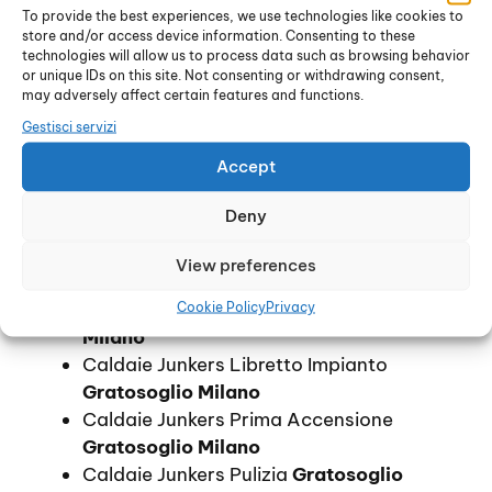
Gratosoglio Milano
To provide the best experiences, we use technologies like cookies to
Prezzo Caldaie Junkers Bollino Blu
store and/or access device information. Consenting to these
technologies will allow us to process data such as browsing behavior
Gratosoglio Milano
or unique IDs on this site. Not consenting or withdrawing consent,
Prezzo Caldaie Junkers Libretto Impianto
may adversely affect certain features and functions.
Gratosoglio Milano
Gestisci servizi
Prezzo Caldaie Junkers Prima Accensione
Accept
Gratosoglio Milano
Prezzo Caldaie Junkers Pulizia
Deny
Gratosoglio Milano
Prezzo Caldaie Junkers Controllo Fumi
View preferences
Gratosoglio Milano
Caldaie Junkers Bollino Blu
Gratosoglio
Cookie Policy
Privacy
Milano
Caldaie Junkers Libretto Impianto
Gratosoglio Milano
Caldaie Junkers Prima Accensione
Gratosoglio Milano
Caldaie Junkers Pulizia
Gratosoglio