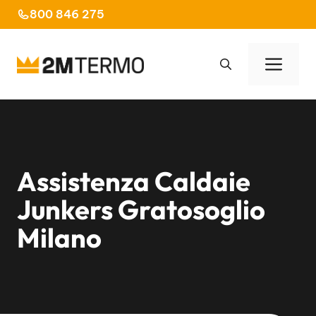
Vai
800 846 275
al
contenuto
Men
Assistenza Caldaie
Junkers Gratosoglio
Milano